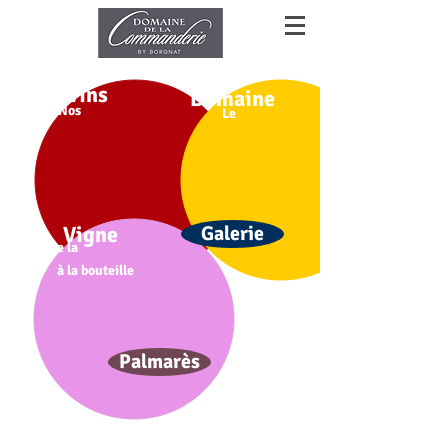
Vins
Domaine
Nos
Le
Vigne
Galerie
De la
à la bouteille
Palmarès