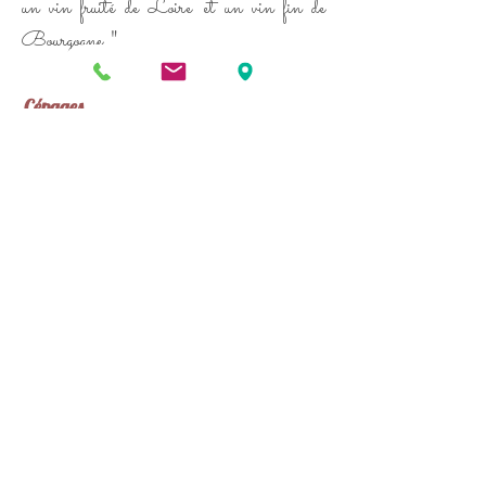
un vin fruité de Loire et un vin fin de
Bourgogne.
"
Cépages
Le Reuilly Rouge est produit à 100% à
partir de Pinot Noir.
Cépage roi en Bourgogne, il est également
cultivé en alsace et en champagne. Seul
cépage à raisin rouge (mais à jus blanc)
qui entre dans la fabrication d'un vin blanc
(champagne blanc de noir).
Il donne des vins très fins. C'est la raison
pour laquelle, il est désormais présents
dans les nouveaux pays viticoles : Etats-
Unis, Nouvelle-Zélande, Australie...
Où trouver
ce produit ?