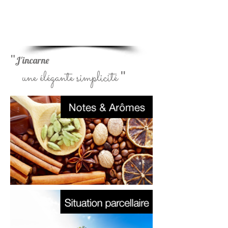
Reuilly
Rouge
"
J'incarne
une élégante simplicité
"